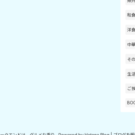
県外
和食
洋食
中華
その
生活
ご挨
BOO
ークエンドは、グルメな香り
Powered by
Hatena Blog
|
ブログを報