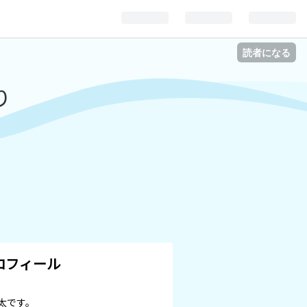
読者になる
り
ロフィール
太です。