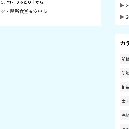
て、地元のみどり市から…
▶
2
▶
2
カ
前橋
伊勢
桐生
太田
高崎