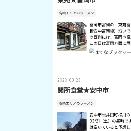
高崎エリアのラーメン
富岡市富岡の「東苑富
橋安中富岡線）沿いで
の西側には、富岡市役
この日は富岡方面に用
2020
-
03
-
23
関所食堂★安中市
高崎エリアのラーメン
安中市松井田町横川の
03/21（土）の昼
は空いていると予想し