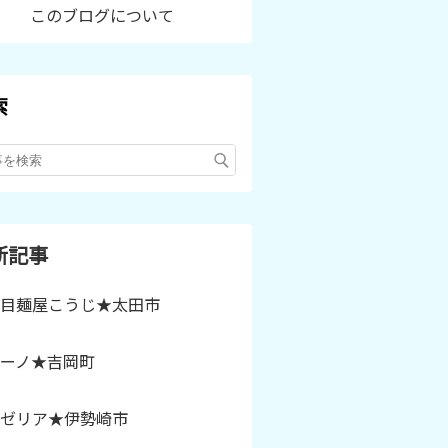
このブログについて
索
新記事
目麺屋こうじ★太田市
ーノ★吉岡町
ゼリア★伊勢崎市