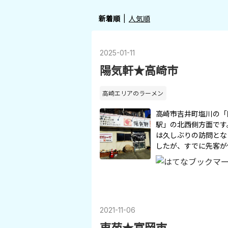
新着順
人気順
2025
-
01
-
11
陽気軒★高崎市
高崎エリアのラーメン
高崎市吉井町塩川の「
駅」の北西側方面です
は久しぶりの訪問とな
したが、すでに先客が
2021
-
11
-
06
東苑★富岡市