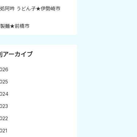
処阿吽 うどん子★伊勢崎市
製麺★前橋市
別アーカイブ
026
025
024
023
022
021